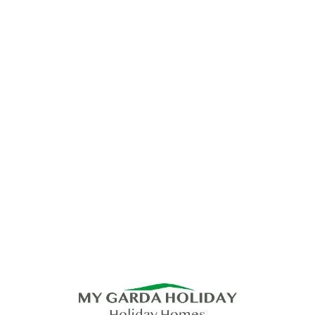
Lo
adi
n