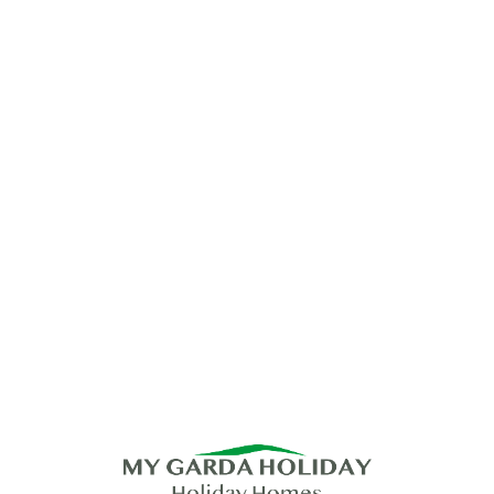
Lo
adi
n