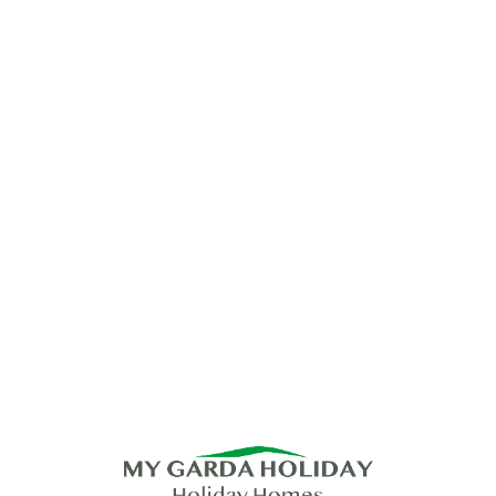
Lo
adi
n