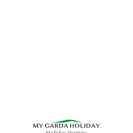
Lo
adi
n