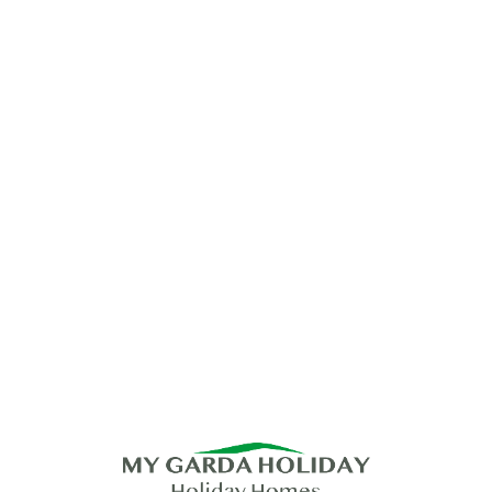
Lo
adi
n