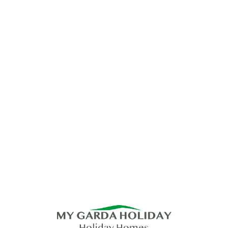
Lo
adi
n