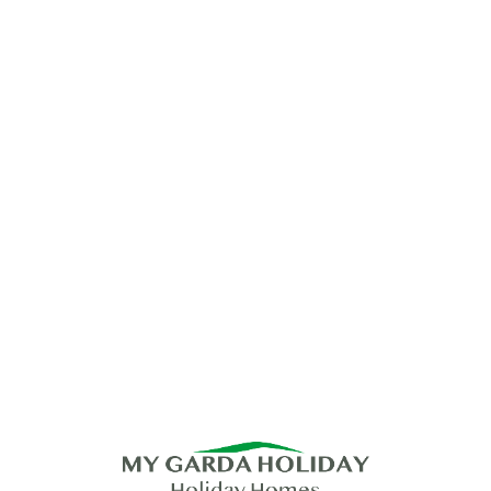
Lo
adi
n