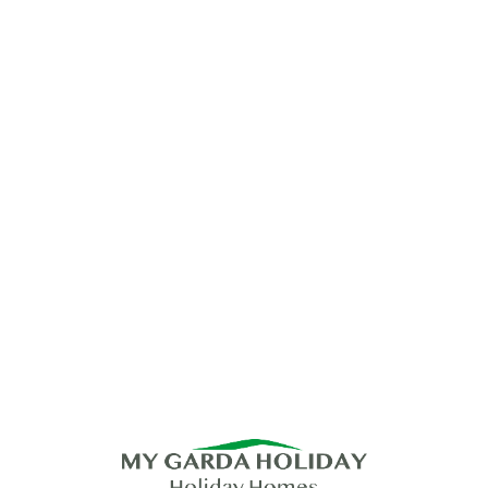
Lo
adi
n