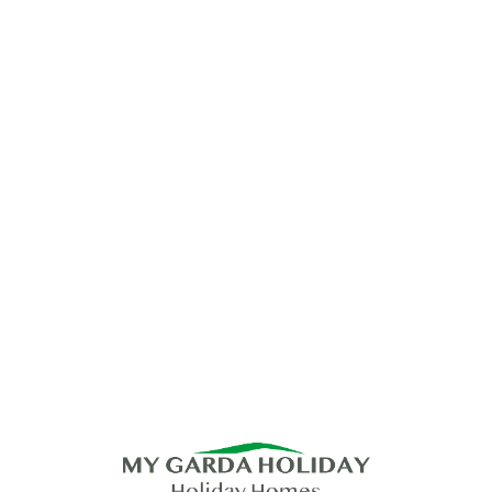
Lo
adi
n