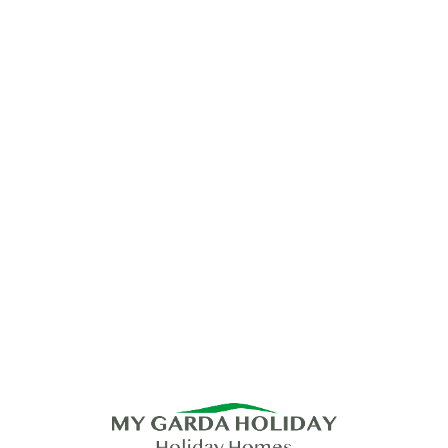
Lo
adi
n