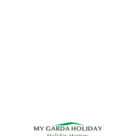
Lo
adi
n