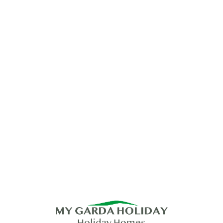
Lo
adi
n