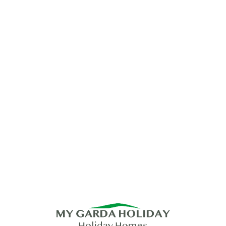
Lo
adi
n