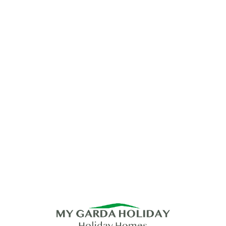
Lo
adi
n