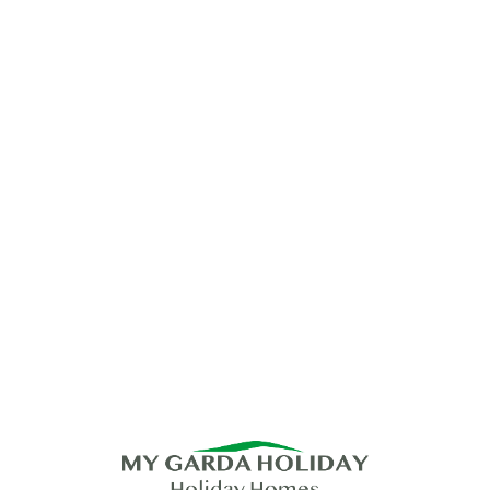
Lo
adi
n